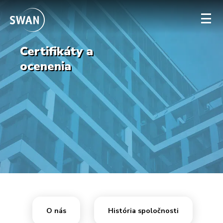
Certifikáty a
Firmy
ocenenia
Verejná správa
Wholesale
Kontakt
O nás
História spoločnosti