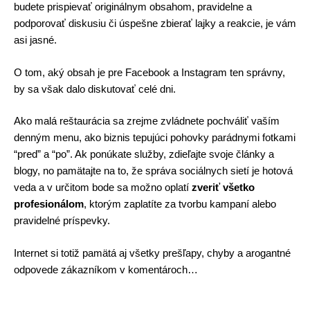
budete prispievať originálnym obsahom, pravidelne a 
podporovať diskusiu či úspešne zbierať lajky a reakcie, je vám 
asi jasné. 
O tom, aký obsah je pre Facebook a Instagram ten správny, 
by sa však dalo diskutovať celé dni. 
Ako malá reštaurácia sa zrejme zvládnete pochváliť vaším 
denným menu, ako biznis tepujúci pohovky parádnymi fotkami 
“pred” a “po”. Ak ponúkate služby, zdieľajte svoje články a 
blogy, no pamätajte na to, že správa sociálnych sietí je hotová 
veda a v určitom bode sa možno oplatí 
zveriť všetko 
profesionálom
, ktorým zaplatíte za tvorbu kampaní alebo 
pravidelné príspevky. 
Internet si totiž pamätá aj všetky prešľapy, chyby a arogantné 
odpovede zákazníkom v komentároch…