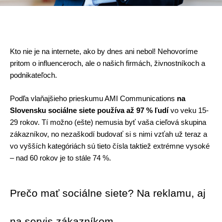
Kto nie je na internete, ako by dnes ani nebol! Nehovoríme 
pritom o influenceroch, ale o našich firmách, živnostníkoch a 
podnikateľoch. 
Podľa vlaňajšieho prieskumu AMI Communications 
na 
Slovensku sociálne siete používa až 97 % ľudí
 vo veku 15-
29 rokov. Tí možno (ešte) nemusia byť vaša cieľová skupina 
zákazníkov, no nezaškodí budovať si s nimi vzťah už teraz a 
vo vyšších kategóriách sú tieto čísla taktiež extrémne vysoké 
– nad 60 rokov je to stále 74 %.
Prečo mať sociálne siete? Na reklamu, aj 
na servis zákazníkom