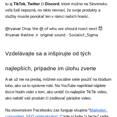
tu aj
 TikTok, Twitter
 či 
Discord
, ktoré možno na Slovensku 
veľa ľudí nepozná, no nikto nevraví, že svoje produkty a 
služby musíte ponúkať len v rámci našich hraníc.
@ryanair
Drop the @ of who we should roast next 😈
#ryanair
#airline
♬ original sound - Socialist_Sigma
Vzdelávajte sa a inšpirujte od tých 
najlepších, prípadne im úlohu zverte
A ak už nie na predaj, môžete sociálne siete použiť na štúdium 
toho, ako sa to správne robí. Na YouTube napríklad nájdete 
tisíce hodín videí o tom, ako urobiť čo najlepšie TikTik video, 
ako nafotiť váš produkt či zeditovať parádne video. 
Na slovenskom Facebooku zas funguje skupina “
Marketeri, 
copywriteri, SEO optimalizátori ;)
” kde si ľudia “z fachu” radia, 