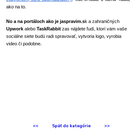
ako na to. 
No a na portáloch ako je jaspravim.s
k a zahraničných 
Upwork
 alebo 
TaskRabbit
 zas nájdete ľudí, ktorí vám vaše 
sociálne siete budú radi spravovať, vytvoria logo, vyrobia 
video či podobne. 
<<
Späť do kategórie
>>