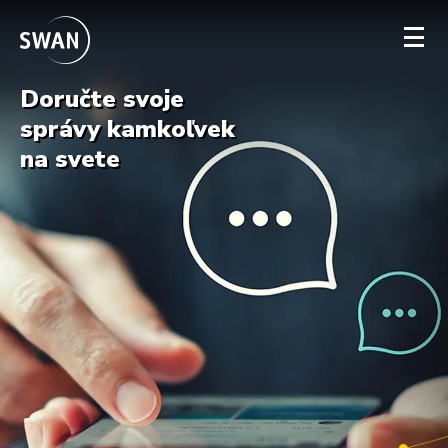
Doručte svoje
správy kamkoľvek
Firmy
na svete
Verejná správa
Wholesale
Kontakt