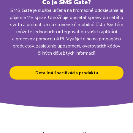
Čo je SMS Gate?
SMS Gate je služba určená na hromadné odosielanie aj
príjem SMS správ. Umožňuje posielať správy do celého
sveta a prijímať ich na slovenské mobilné čísla. Systém
môžete jednoducho integrovať do vašich aplikácií
a procesov pomocou API. Využijete ho na propagáciu
produktov, zasielanie upozornení, overovacích kódov
či iných dôležitých informácií.
Detailná špecifikácia produktu