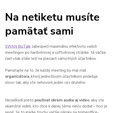
Na netiketu musíte
pamätať sami
SWAN BizTalk
zabezpečí maximálnu efektivitu vašich
meetingov po hardvérovej a softvérovej stránke, tá väčšia
časť však stále leží na pleciach samotných účastníkov.
Pamätajte na to, že každý meeting by mal mať
organizátora
, ktorý jednotlivým účastníkom prideľuje
slovo tak, aby ste nehovoril jeden cez druhého.
Nezaškodí preto
používať okrem audia aj video
, aby ste
okamžite videli, kto chce k danej téme niečo dodať – hoci je
jasné, že to kladie trochu väčšie nároky na homeoffice-