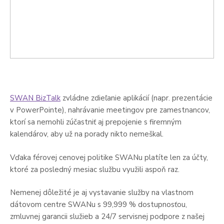
SWAN BizTalk
zvládne zdieľanie aplikácií (napr. prezentácie
v PowerPointe), nahrávanie meetingov pre zamestnancov,
ktorí sa nemohli zúčastniť aj prepojenie s firemným
kalendárov, aby už na porady nikto nemeškal.
Vďaka férovej cenovej politike SWANu platíte len za účty,
ktoré za posledný mesiac službu využili aspoň raz.
Nemenej dôležité je aj vystavanie služby na vlastnom
dátovom centre SWANu s 99,999 % dostupnosťou,
zmluvnej garancii služieb a 24/7 servisnej podpore z našej