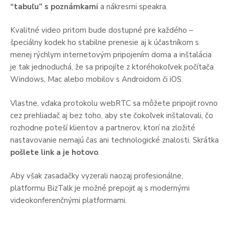
“tabuľu” s poznámkami
a nákresmi speakra.
Kvalitné video pritom bude dostupné pre každého –
špeciálny kodek ho stabilne prenesie aj k účastníkom s
menej rýchlym internetovým pripojením doma a inštalácia
je tak jednoduchá, že sa pripojíte z ktoréhokoľvek počítača
Windows, Mac alebo mobilov s Androidom či iOS.
Vlastne, vďaka protokolu webRTC sa môžete pripojiť rovno
cez prehliadač aj bez toho, aby ste čokoľvek inštalovali, čo
rozhodne poteší klientov a partnerov, ktorí na zložité
nastavovanie nemajú čas ani technologické znalosti. Skrátka
pošlete link a je hotovo
.
Aby však zasadačky vyzerali naozaj profesionálne,
platformu BizTalk je možné prepojiť aj s modernými
videokonferenčnými platformami.