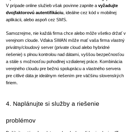
V prípade online služieb však povinne zapnite a 
vyžadujte 
dvojfaktorovú autentifikáciu
, ideálne cez kód v mobilnej 
aplikácii, alebo aspoň cez SMS. 
Samozrejme, nie každá firma chce alebo môže všetko držať v 
verejnom cloude. Vďaka SWAN môže mať vaša firma vlastný 
privátny/cloudový server (private cloud alebo hybridné 
riešenie) s plnou kontrolou nad dátami, vyššou bezpečnosťou 
a stále s možnosťou pohodlnej vzdialenej práce. Kombinácia 
verejného cloudu pre bežnú spoluprácu a vlastného servera 
pre citlivé dáta je ideálnym riešením pre väčšinu slovenských 
firiem.
4. Naplánujte si služby a riešenie 
problémov