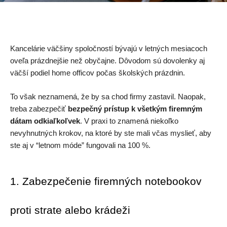
Kancelárie väčšiny spoločností bývajú v letných mesiacoch 
oveľa prázdnejšie než obyčajne. Dôvodom sú dovolenky aj 
väčší podiel home officov počas školských prázdnin.
To však neznamená, že by sa chod firmy zastavil. Naopak, 
treba zabezpečiť 
bezpečný prístup k všetkým firemným 
dátam
odkiaľkoľvek
. V praxi to znamená niekoľko 
nevyhnutných krokov, na ktoré by ste mali včas myslieť, aby 
ste aj v “letnom móde” fungovali na 100 %. 
1. Zabezpečenie firemných notebookov 
proti strate alebo krádeži