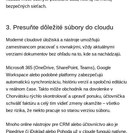
bezpečných sieťach. 
3. Presuňte dôležité súbory do cloudu
Moderné cloudové úložiská a nástroje umožňujú 
zamestnancom pracovať s rovnakými, vždy aktuálnymi 
verziami dokumentov bez ohľadu na to, kde sa nachádzajú. 
Microsoft 365 (OneDrive, SharePoint, Teams), Google 
Workspace alebo podobné platformy zabezpečujú 
automatickú synchronizáciu, históriu verzií a spoločnú editáciu 
v reálnom čase. Takto môže obchodník na dovolenke v 
Chorvátsku rýchlo skontrolovať a upraviť ponuku, účtovníčka 
schváliť faktúru a celý tím vidieť zmeny okamžite – všetko 
bez rizika, že niekto pracuje so starou verziou súboru.
Mnoho online nástrojov pre CRM alebo účtovníctvo ako je 
Pipedrive či iDoklad alebo Pohoda už v cloude fungujú natívne. 