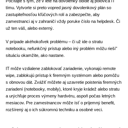
Počítajte s tým, že v lete na dovolenky odíde aj polovica IT 
tímu. Vytvorte si preto vopred jasný dovolenkový plán so 
zastupiteľnosťou kľúčových rolí a zabezpečte, aby 
zamestnanci aj v zahraničí vždy poruke číslo na helpdesk. Či 
už ten váš, alebo externý. 
V prípade akéhokoľvek problému – či už ide o stratu 
notebooku, nefunkčný prístup alebo iný problém môžu rieši’’ 
situáciu okamžite, ako nastane. 
IT môže vzdialene zablokovať zariadenie, vykonajú remote 
wipe, zablokujú prístup k firemným systémom alebo pomôžu 
s obnovou dát. Zvážiť môžete aj uzavretie poistenia firemných 
zariadení (notebooky, mobily), ktoré kryje krádež alebo stratu 
a urýchľuje proces výmeny hardvéru, aspoň počas letných 
mesiacov. Pre zamestnancov môže ísť o príjemný benefit, 
rozšírený aj o ich súkromnú techniku a osobné veci. 