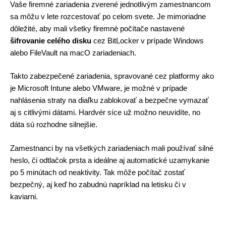
Vaše firemné zariadenia zverené jednotlivým zamestnancom 
sa môžu v lete rozcestovať po celom svete. Je mimoriadne 
dôležité, aby mali všetky firemné počítače nastavené 
šifrovanie celého disku 
cez BitLocker v prípade Windows 
alebo FileVault na macO zariadeniach. 
Takto zabezpečené zariadenia, spravované cez platformy ako 
je Microsoft Intune alebo VMware, je možné v prípade 
nahlásenia straty na diaľku zablokovať a bezpečne vymazať 
aj s citlivými dátami. Hardvér síce už možno neuvidíte, no 
dáta sú rozhodne silnejšie. 
Zamestnanci by na všetkých zariadeniach mali používať silné 
heslo, či odtlačok prsta a ideálne aj automatické uzamykanie 
po 5 minútach od neaktivity. Tak môže počítač zostať 
bezpečný, aj keď ho zabudnú napríklad na letisku či v 
kaviarni. 